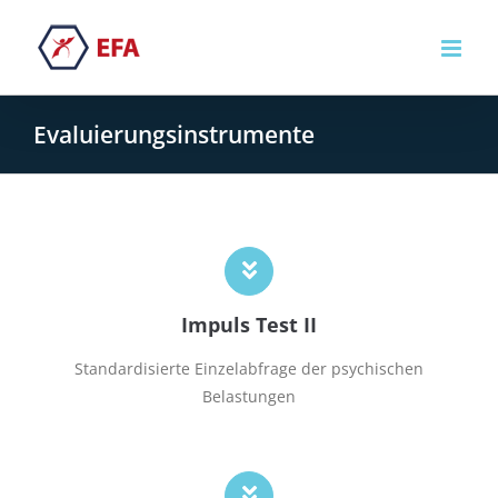
Zum
Inhalt
springen
Evaluierungsinstrumente
Impuls Test II
Standardisierte Einzelabfrage der psychischen
Belastungen