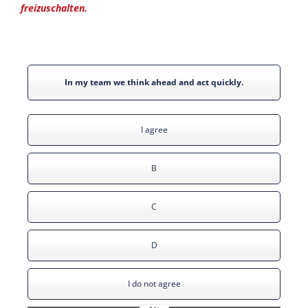
freizuschalten.
In my team we think ahead and act quickly.
I agree
B
C
D
I do not agree