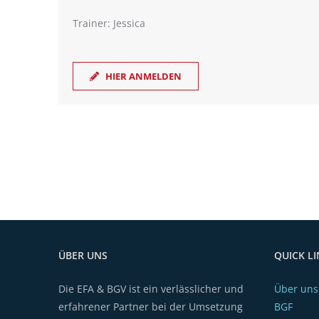
Trainer: Jessica
HIER ANMELDEN
ÜBER UNS
QUICK LI
Die EFA & BGV ist ein verlässlicher und
Über uns
erfahrener Partner bei der Umsetzung
BGF