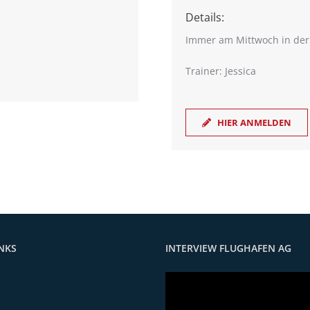
Details:
Immer am Mittwoch in der Z
Trainer: Jessica
HIER ANMELDEN
NKS
INTERVIEW FLUGHAFEN AG
Video-
Player