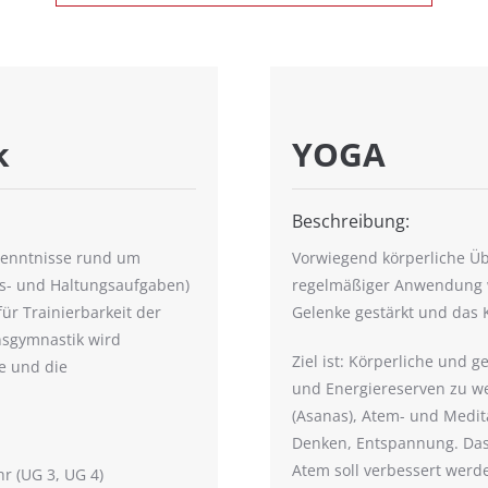
k
YOGA
Beschreibung:
 Kenntnisse rund um
Vorwiegend körperliche Üb
s- und Haltungsaufgaben)
regelmäßiger Anwendung wi
r Trainierbarkeit der
Gelenke gestärkt und das 
nsgymnastik wird
Ziel ist: Körperliche und 
e und die
und Energiereserven zu we
(Asanas), Atem- und Medita
Denken, Entspannung. Das
Atem soll verbessert werd
hr (UG 3, UG 4)